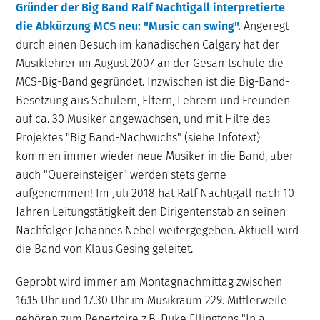
Gründer der Big Band Ralf Nachtigall interpretierte
die Abkürzung MCS neu: "Music can swing".
Angeregt
durch einen Besuch im kanadischen Calgary hat der
Musiklehrer im August 2007 an der Gesamtschule die
MCS-Big-Band gegründet. Inzwischen ist die Big-Band-
Besetzung aus Schülern, Eltern, Lehrern und Freunden
auf ca. 30 Musiker angewachsen, und mit Hilfe des
Projektes "Big Band-Nachwuchs" (siehe Infotext)
kommen immer wieder neue Musiker in die Band, aber
auch "Quereinsteiger" werden stets gerne
aufgenommen! Im Juli 2018 hat Ralf Nachtigall nach 10
Jahren Leitungstätigkeit den Dirigentenstab an seinen
Nachfolger Johannes Nebel weitergegeben. Aktuell wird
die Band von Klaus Gesing geleitet.
Geprobt wird immer am Montagnachmittag zwischen
16.15 Uhr und 17.30 Uhr im Musikraum 229. Mittlerweile
gehören zum Repertoire z.B. Duke Ellingtons "In a